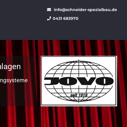
info@schneider-spezialbau.de
0431 683970
nlagen
angsysteme