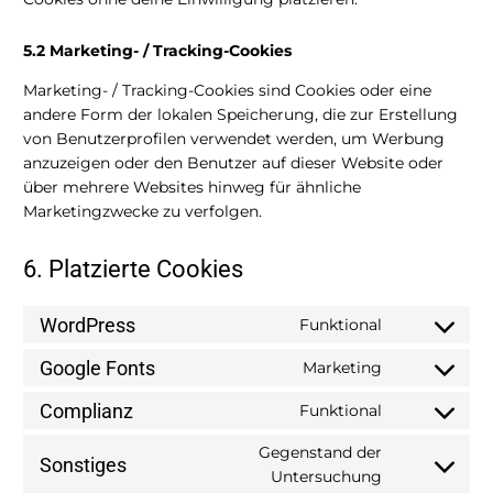
5.2 Marketing- / Tracking-Cookies
Marketing- / Tracking-Cookies sind Cookies oder eine
andere Form der lokalen Speicherung, die zur Erstellung
von Benutzerprofilen verwendet werden, um Werbung
anzuzeigen oder den Benutzer auf dieser Website oder
über mehrere Websites hinweg für ähnliche
Marketingzwecke zu verfolgen.
6. Platzierte Cookies
WordPress
Funktional
Consent
to
Google Fonts
Marketing
Consent
service
to
wordpress
Complianz
Funktional
Consent
service
to
google-
Gegenstand der
Sonstiges
service
fonts
Consent
Untersuchung